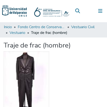
(current)
Log In
Communities & Collections
Inicio
Fondo Centro de Conservación de Textiles
Vestuario Civil
Vestuario
Traje de frac (hombre)
All of DSpace
Traje de frac (hombre)
Statistics