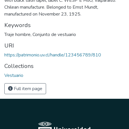
with black satin lapel, label C. WESP E HIJO, Valparaíso.
Chilean manufacture. Belonged to Ernst Mundt,
manufactured on November 23, 1925.
Keywords
Traje hombre
,
Conjunto de vestuario
URI
https://patrimonio.uv.cl/handle/123456789/810
Collections
Vestuario
Full item page