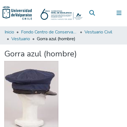
(current)
Log In
Communities & Collections
Inicio
Fondo Centro de Conservación de Textiles
Vestuario Civil
Vestuario
Gorra azul (hombre)
All of DSpace
Gorra azul (hombre)
Statistics