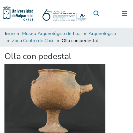
(current)
Log In
Communities & Collections
Inicio
Museo Arqueológico de Los Andes
Arqueológico
Zona Centro de Chile
Olla con pedestal
All of DSpace
Olla con pedestal
Statistics