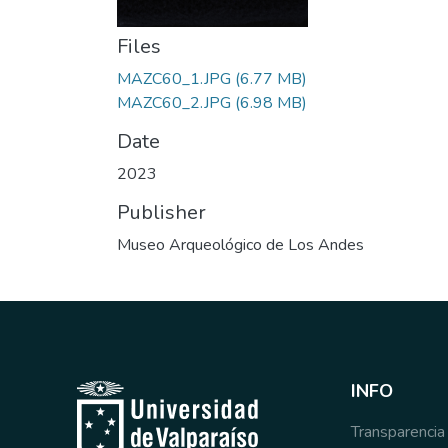
Files
MAZC60_1.JPG
(6.77 MB)
MAZC60_2.JPG
(6.98 MB)
Date
2023
Publisher
Museo Arqueológico de Los Andes
INFO
Transparencia