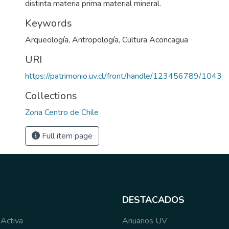
distinta materia prima material mineral.
Keywords
Arqueología
,
Antropología
,
Cultura Aconcagua
URI
https://patrimonio.uv.cl/front/handle/123456789/1043
Collections
Zona Centro de Chile
Full item page
DESTACADOS
 Activa
Anuarios UV