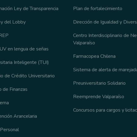
rmación Ley de Transparencia
Plan de fortalecimiento
ey del Lobby
Dirección de Igualdad y Diver
CREP
Centro Interdisciplinario de N
Valparaíso
 UV en lengua de señas
Farmacopea Chilena
sitaria Inteligente (TUI)
Sistema de alerta de marejad
o de Crédito Universitario
Preuniversitario Solidario
 de Finanzas
Reemprende Valparaíso
terna
Concursos para cargos y licita
nción Arancelaria
 Personal