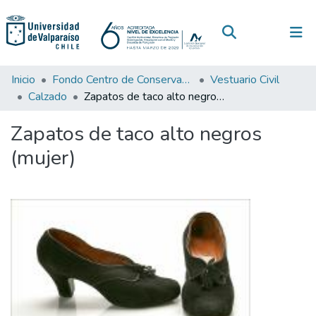
(current)
Log In
Communities & Collections
Inicio
Fondo Centro de Conservación de Textiles
Vestuario Civil
Calzado
Zapatos de taco alto negros (mujer)
All of DSpace
Zapatos de taco alto negros
Statistics
(mujer)