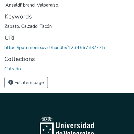
'Ansaldi' brand, Valparaíso.
Keywords
Zapato
,
Calzado
,
Tacón
URI
https://patrimonio.uv.cl/handle/123456789/775
Collections
Calzado
Full item page