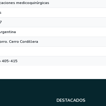
icaciones medicoquirúrgicas
s
-7
Argentina
rro. Cerro Cordillera
ro 405-415
DESTACADOS