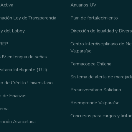
 Activa
Anuarios UV
rmación Ley de Transparencia
Plan de fortalecimiento
ey del Lobby
Dirección de Igualdad y Diver
CREP
Centro Interdisciplinario de N
Valparaíso
 UV en lengua de señas
Farmacopea Chilena
sitaria Inteligente (TUI)
Sistema de alerta de marejad
o de Crédito Universitario
Preuniversitario Solidario
 de Finanzas
Reemprende Valparaíso
terna
Concursos para cargos y licita
nción Arancelaria