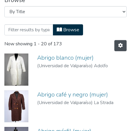
Browse
Browsing Fondo Centro de Conservación d
Browse
Now showing
1 - 20 of 173
Abrigo blanco (mujer)
(
Universidad de Valparaíso
)
Adolfo
Abrigo café y negro (mujer)
(
Universidad de Valparaíso
)
La Strada