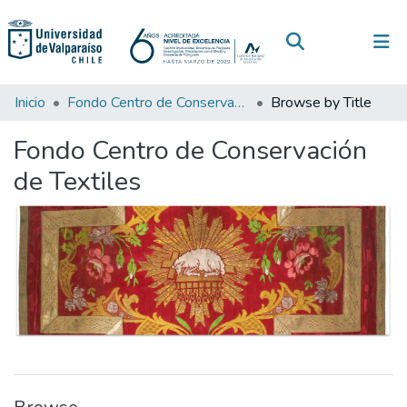
(current)
Log In
Communities & Collections
Inicio
Fondo Centro de Conservación de Textiles
Browse by Title
All of DSpace
Fondo Centro de Conservación
de Textiles