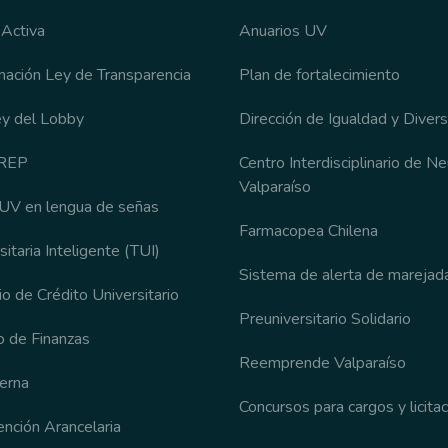
 Activa
Anuarios UV
rmación Ley de Transparencia
Plan de fortalecimiento
ey del Lobby
Dirección de Igualdad y Diver
CREP
Centro Interdisciplinario de N
Valparaíso
 UV en lengua de señas
Farmacopea Chilena
sitaria Inteligente (TUI)
Sistema de alerta de marejad
o de Crédito Universitario
Preuniversitario Solidario
 de Finanzas
Reemprende Valparaíso
terna
Concursos para cargos y licita
nción Arancelaria