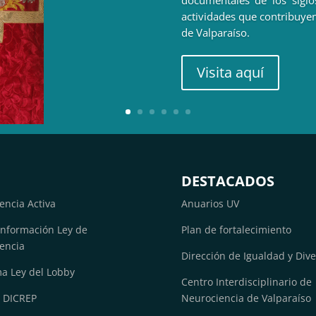
documentales de los siglos
actividades que contribuyen
de Valparaíso.
Visita aquí
DESTACADOS
encia Activa
Anuarios UV
 Información Ley de
Plan de fortalecimiento
encia
Dirección de Igualdad y Div
ma Ley del Lobby
Centro Interdisciplinario de
 DICREP
Neurociencia de Valparaíso