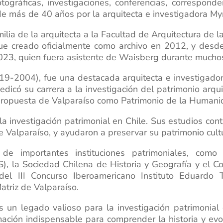
otográficas, investigaciones, conferencias, correspon
 de más de 40 años por la arquitecta e investigadora M
ilia de la arquitecta a la Facultad de Arquitectura de 
 Fue creado oficialmente como archivo en 2012, y desd
2023, quien fuera asistente de Waisberg durante mucho
-2004), fue una destacada arquitecta e investigadora
 dedicó su carrera a la investigación del patrimonio arqu
a propuesta de Valparaíso como Patrimonio de la Human
a investigación patrimonial en Chile. Sus estudios con
de Valparaíso, y ayudaron a preservar su patrimonio cultu
de importantes instituciones patrimoniales, como 
 la Sociedad Chilena de Historia y Geografía y el Co
el III Concurso Iberoamericano Instituto Eduardo T
atriz de Valparaíso.
un legado valioso para la investigación patrimonial d
ación indispensable para comprender la historia y evol